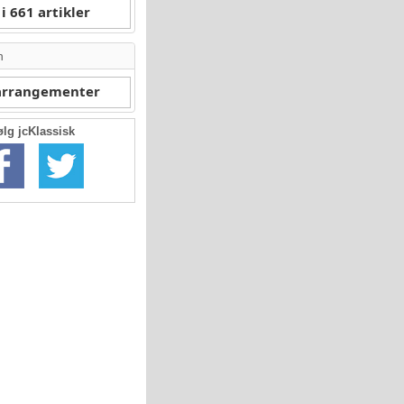
i 661 artikler
n
 arrangementer
ølg jcKlassisk