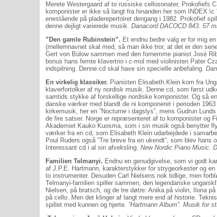
Merete Westergaard af to russiske cellosonater, Prokofiefs 
komponister er ikke så langt fra hinanden her som INDEX \c 
enestående på pladerepertoiret dengang i 1982. Prokofief spi
denne dejligt varierede musik.
Danacord DACOCD 843. 57 mi
”Den gamle Rubinstein”.
Et endnu bedre valg er for mig en
(mellemnavnet skal med, så man ikke tror, at det er den sener
Gert von Bülow sammen med den fornemme pianist José Ribera
bonus hans femte klavertrio i c-mol med violinisten Pater Cza
indspilning. Denne cd skal have sin specielle anbefaling.
Dan
En virkelig klassiker.
Pianisten Elisabeth Klein kom fra Unga
klaverfortolker af ny nordisk musik. Denne cd, som først u
samtids stykke af forskellige nordiske komponister. Og så e
danske værker med blandt de ni komponeret i perioden 1963 
kirkemusik, her en ”Nocturne i dagslys”, mens Gudrun Lunds 
de fire satser. Norge er repræsenteret af to komponister og F
Akademiet Kauko Kuosma, som i sin musik også benytter flyg
værker fra en cd, som Elisabeth Klein udarbejdede i samarbe
Poul Ruders også ”Tre breve fra en ukendt”, som blev hans of
Interessant cd i al sin afveksling.
New Nordic Piano Music. 
Familien Telmanyi.
Endnu en genudgivelse, som vi godt ka
af J.P.E. Hartmann, karakterstykker for strygeorkester og en 
to instrumenter. Desuden Carl Nielsens nok tidlige, men forblø
Telmanyi-familien spiller sammen, den legendariske ungarskfø
Nielsen, på bratsch, og de tre døtre: Anika på violin, Ilona 
på cello. Men det klinger af langt mere end af historie. Tekn
spillet med kunnen og hjerte.
”Hartmann Album”. Musik for 