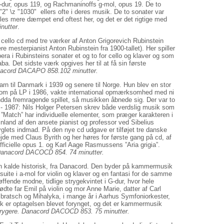
C-dur, opus 119, og Rachmaninoffs g-mol, opus 19. De to
"2" \z "1030"
ellers ofte i deres musik. De to sonater var
lles mere dæmpet end oftest her, og det er det rigtige med
nutter
.
 cello cd med tre værker af Anton Grigorevich Rubinstein
e mesterpianist Anton Rubinstein fra 1900-tallet). Her spiller
 i Rubinsteins sonater et og to for cello og klaver og som
ba. Det sidste værk opgives her til at få sin første
acord DACAPO 858.102 minutter.
rn til Danmark i 1939 og senere til Norge. Hun blev en stor
dkom på LP i 1986, vakte international opmærksomhed med ni
ndda fremragende spillet, så musikken åbnede sig. Der var to
- 1987: Nils Holger Petersen skrev både verdslig musik som
”Match” har individuelle elementer, som præger karakteren i
inland af den ansete pianist og professor ved Sibelius
lets indmad. På den nye cd udgave er tilføjet tre danske
jde med Claus Byrith og her høres for første gang på cd, af
ficielle opus 1. og Karl Aage Rasmussens ”Aria grigia”.
Danacord DACOCD 854. 74 minutter.
n kalde historisk, fra Danacord. Den byder på kammermusik
suite i a-mol for violin og klaver og en fantasi for de samme
ffende modne, tidlige strygekvintet i G-dur, hvor hele
dte far Emil på violin og mor Anne Marie, datter af Carl
på bratsch og Mihalyka, i mange år i Aarhus Symfoniorkester,
isk er optagelsen blevet forynget, og det er kammermusik
strygere. Danacord DACOCD 853. 75 minutter.