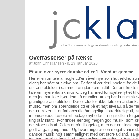
John Christiansens blog om klassisk musik og teater. An
Overraskelser på række
af John Christiansen - d. 29. januar 2020
Et vue over nyere danske cd’er 1. Værd at gemme
Her er en omtale af nogle cd’er såvel nye som lidt ældre, so
aldrig har nået at skrive om. Derfor bliver der i nogle tilfælde 
om anmeldelser i samme længder som hidtil. Der er i første
tale om nyere dansk musik. Jeg har med fornøjelse lyttet til
men jeg har ikke hørt dem så grundigt, at jeg har kunnet skri
grundigere anmeldelser. Der er aldeles ikke tale om anden k
musik, men om spændende cd’er på et højt niveau, så de fær
det nu bliver til, er forhåbentligt/antageligt tilstrækkelige til, at
interesserede læsere vil opdage nyheder fra i går eller i forgå
ting står klart: Hvor findes der dog megen god musik, som dr
det store udbud. Cd’en er på tilbagetog, men der er stadig rige
godt at gå i gang med.
Og hvor rangerer den meget variered
danske musik højt sammenlignet med det store udland, så 
jeg har været i stand til at sammenligne på radio, tv, indspiln