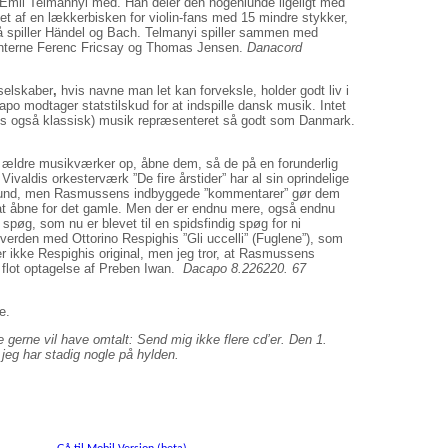
Emil Telmannyi med. Han deler den nogenlunde ligeligt med
 af en lækkerbisken for violin-fans med 15 mindre stykker,
å spiller Händel og Bach. Telmanyi spiller sammen med
genterne Ferenc Fricsay og Thomas Jensen.
Danacord
selskaber
,
hvis navne man let kan forveksle, holder godt liv i
o modtager statstilskud for at indspille dansk musik. Intet
aldes også klassisk) musik repræsenteret så godt som Danmark.
 ældre musikværker op, åbne dem, så de på en forunderlig
Vivaldis orkesterværk ”De fire årstider” har al sin oprindelige
klund, men Rasmussens indbyggede ”kommentarer” gør dem
 at åbne for det gamle. Men der er endnu mere, også endnu
 spøg, som nu er blevet til en spidsfindig spøg for ni
 verden med Ottorino Respighis ”Gli uccelli” (Fuglene”), som
nder ikke Respighis original, men jeg tror, at Rasmussens
i flot optagelse af Preben Iwan.
Dacapo 8.226220. 67
e.
e gerne vil have omtalt: Send mig ikke flere cd’er. Den 1.
jeg har stadig nogle på hylden.