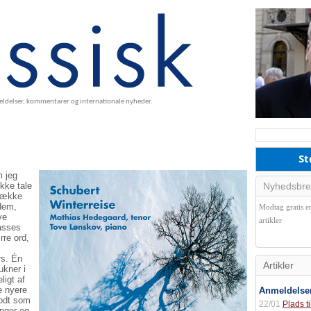
meldelser, kommentarer og internationale nyheder.
St
m jeg
ikke tale
Nyhedsbre
 række
 dem,
Modtag gratis e
ve
artikler
lasses
re ord,
rs. Én
Artikler
ukner i
ligt af
e nyere
Anmeldelse
godt som
22/01
Plads t
inger og