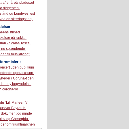
tra” er årets pladesæt
or dirigenten
s ånd og Lumbyes fest
 ved en skæringsdag
elser:
neens stilhed
skelser på række
Juan - Scalas Tosca
r nu spændende
 dansk musikliv rigt
foromtaler :
koncert uden publikum
ændende operasæson
yheder i Coruna-tiden
ed en ny begyndelse
en corona-tid
du ”Lili Marleen”?
hus var Bayreuth
k dokument og minde
lez og Gheorghiu
inger om triumfmarchen