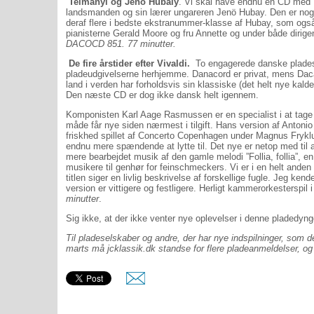
Telmanyi og Jenö Hubaiy
. Vi skal have endnu en CD med 
landsmanden og sin lærer ungareren Jenö Hubay. Den er noget
deraf flere i bedste ekstranummer-klasse af Hubay, som ogs
pianisterne Gerald Moore og fru Annette og under både diri
DACOCD 851. 77 minutter.
De fire årstider efter Vivaldi.
To engagerede danske plade
pladeudgivelserne herhjemme. Danacord er privat, mens Dacap
land i verden har forholdsvis sin klassiske (det helt nye k
Den næste CD er dog ikke dansk helt igennem.
Komponisten Karl Aage Rasmussen er en specialist i at tage
måde får nye siden nærmest i tilgift. Hans version af Antonio 
friskhed spillet af Concerto Copenhagen under Magnus Fry
endnu mere spændende at lytte til. Det nye er netop med til
mere bearbejdet musik af den gamle melodi ”Follia, follia”, en
musikere til genhør for feinschmeckers. Vi er i en helt anden
titlen siger en livlig beskrivelse af forskellige fugle. Jeg ke
version er vittigere og festligere. Herligt kammerorkesterspil 
minutter
.
Sig ikke, at der ikke venter nye oplevelser i denne pladedyng
Til pladeselskaber og andre, der har nye indspilninger, som d
marts må jcklassik.dk standse for flere pladeanmeldelser, og 