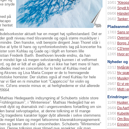
10/01
”Kleopa
kke snyde
05/08
Snydt f
09/06
Händel
 med på
26/02
Tanker
 Dacapo
r hentet
Pladeanmeld
les
17/03
Sans s
delsorkester aktuelt har en meget høj spillestandard. Det er
29/01
Overra
older godt niveau med tilsvarende og også større musikbyer i
dre. Den franske, vidt berejste dirigent Jean Thorel står i
07/12
Borgs 
lse at lytte til hans og symfoniorkestrets tag på koncerter fra
04/10
CD'ere
er som Kuhlau og Gade og i tilgift en fornem lille
12/05
Hvor er
istian Frederik Barth. Beethoven levede endnu, da han
r mindst lige så megen selvstændig kunnen i et velformet
Nyheder og 
 og det er lidt af en gåde, at vi ikke har hørt mere til ham.
22/12
Nytårs
ndledes med en concertino for to horn af Kuhlau med al
ng Aksnes og Lisa Maria Cooper er de to fremragende
05/12
Ny sp
ristiske hornister. Der sluttes også af med Kuhlau for hele
24/09
Musikn
 vi fået en ni minutter kort ”Cappriccio” for violin og
29/07
Er vi v
m. Cd’ens eneste minus er, at herlighederne er slut allerede
29/05
Midt i 
20664.
Erindringer:
athias Hedegaards indsyngning af Schuberts sidste store
rühlingstraum”, i ”Winterreise”. Mathias Hedegård har en
11/06
Husker 
endt dybt og dramatisk ind i ungersvendens fortælling om sin
26/09
Da Aar
den banal selvoptagelse, at denne tolkning er til mange
13/06
Kubeli
Og tragediens karakter ligger dybt allerede i selve stemmens
07/01
Om Bou
både meget klare og meget følsomme klaverakkompagnement.
men og bærer den ind i ensomheden. Schuberts ”Winterreise”
21/04
Erindr
ng. Denne tolkning giver tilmed nye aspekter, når man