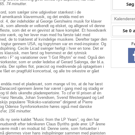
Søg 
5. 74 minutter.
rd, som sælger sine udgivelser stærkest i de
i af amerikansk klavermusik, og det endda med en
Kalendere
vol. 4, der indeholder al George Gershwins musik for klaver
, som allerede er velkendt og elsket, og alligevel vil denne
Se 0
 fleste, som det er en gevinst at have komplet. Et hovedværk
ste værk, og her lever man med fra første takt med
ed, de to trakteret af kvindelige musikere. Derefter tager den
g togtur gennem USA, og togrytmen var en med-inspirator. Og
F
dspilning. Cecile Licad swinger herligt i hver en tone. Det er
es klassisk, men først og fremmest er det rytmisk
to i F” og variationer over ”I Got Rhytm” er med. Også den
orkester, som er under ledelse af Gerard Salonga, der bl.a.
nila. Der spilles flot, præcist og medrivende på optagelsen i
e fået en pragtfuld koncertsal, og alle tre orkestre er gået
 endda med et pladesæt, som mange vil tro, at de har læst
t Danacord igennem årene har været i gang med og stadig er
 til dels ukendte pladerepertoire. To cd’er til prisen af én
, Franz Neruda, Johan Svendsen, Svend Westergaard og Leif
kijs populære ”Rokoko-variationer” dirigeret af Pierre
rg og Odense Symfoniorkestre høres også med danske
er, 156 minutter.
s ny serie kaldet ”Music from the LP Years”, og den har
genudsendt efter teknikeren Claus Byriths gode ører. LP årene
ærre midt i en modsat tid. Denne serie, som fortsætter i
e må glemmes viser hans indspilninger sammen med pianisten