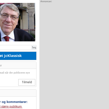
Annoncer:
Søg
øt jcKlassisk
v
mail når der publiceres nye
Tilmeld
r og kommentarer:
il større publikum