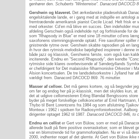
genhører den.
Schuberts ”Winterreise”. Danacord DACOCD 86
Gershwin og klaveret.
Det ærkedanske pladeselskab Danaco
engelsktalende lande, er i gang med at indspille en antolog
fremtrædende amerikansk pianist Cecile Licad. Helt frisk er 
med orkester. Cd’en må blive en succes. Den indeholder musik
afdeling Gerschwin også indeholde nyt og forfriskende for de
som ”Rhapsody in Blue” er med sine 18 minutter cd’ens læng
saxofonens stemningsgivende optakt. Fire saxofoner spiller m
gnistrende rytme over. Gershwin skabte rapsodien på en lan
ih hvor den rytmisk-melodiske bøjelighed inspirerer i denne in
både jazz og klassisk, Gershwins første, som også kan kald
inciterende. Endnu en ”Second Rhapsody”, den kendte ”Concer
rytmiske side klares overbevisende af Sønderjyllands Symfoni
er chefdirigent for Det malaisiske filharmoniske Orkester i Ma
Alsion koncertsalen. De tre landsdelsorkestre i Jylland har all
vældigt frem. Danacord DACOCD 869. 76 minutter.
Masser af celloer.
Det må gøres kortere, og så begynder jeg
om før og endog her på jc-klassisk, men det skyldes kun, a
det at udgive cellomesteren Erling Bløndal Bengtssons store og
byder på meget forskellige cellokoncerter af Emil Hartmann
Thybo til Bent Lorentzens fra 1984 og som afslutning Tjaikovs
Monteux i 1962 i spidsen for Radiosymfoniorkestret. Aalbo
dirigenter optaget 1962 til 1987.
Danacord DACOCD 846, to cd’
Endnu en cellist
er Gert von Bülow, som er med på Danacord
allerede budt på flere positive overraskelser, som er blevet 
var en blomstrende tid for grammofonpladen. Nu er vi så desv
2000, indhenter noget af det glemte. At Gert von Bülow ikk