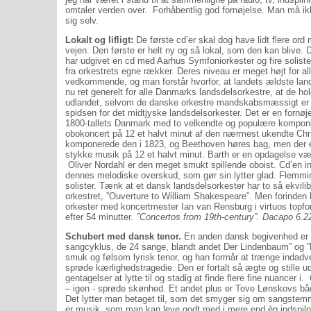
omtaler verden over.
Forhåbentlig god fornøjelse. Man må i
sig selv.
Lokalt og lifligt:
De første cd’er skal dog have lidt flere ord
vejen. Den første er helt ny og så lokal, som den kan blive.
har udgivet en cd med Aarhus Symfoniorkester og fire soliste
fra orkestrets egne rækker. Deres niveau er meget højt for al
vedkommende, og man forstår hvorfor, at landets ældste lands
nu ret generelt for alle Danmarks landsdelsorkestre, at de h
udlandet, selvom de danske orkestre mandskabsmæssigt er min
spidsen for det midtjyske landsdelsorkester. Det er en fornøje
1800-tallets Danmark med to velkendte og populære komponist
obokoncert på 12 et halvt minut af den nærmest ukendte Chr
komponerede den i 1823, og Beethoven høres bag, men der e
stykke musik på 12 et halvt minut. Barth er en opdagelse værd,
Oliver Nordahl er den meget smukt spillende oboist. Cd’en i
dennes melodiske overskud, som gør sin lytter glad. Flemmi
solister. Tænk at et dansk landsdelsorkester har to så ekvilib
orkestret, ”Ouverture to William Shakespeare”. Men forinden har
orkester med koncertmester Ian van Rensburg i virtuos topfor
efter 54 minutter
. ”Concertos from 19th-century”. Dacapo 6.2
Schubert med dansk tenor.
En anden dansk begivenhed er M
sangcyklus, de 24 sange, blandt andet Der Lindenbaum” og ”F
smuk og følsom lyrisk tenor, og han formår at trænge indadv
sprøde kærlighedstragedie. Den er fortalt så ægte og stille u
gentagelser at lytte til og stadig at finde flere fine nuancer i.
– igen - sprøde skønhed. Et andet plus er Tove Lønskovs 
Det lytter man betaget til, som det smyger sig om sangstem
er musik, som man kan leve godt med i mere end én indspilni